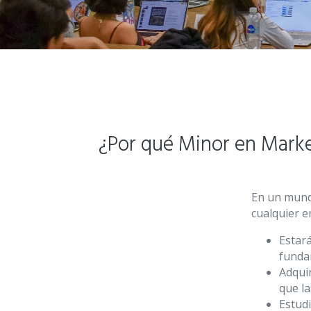
¿Por qué Minor en Mark
En un mundo
cualquier 
Estará
funda
Adquir
que l
Estud