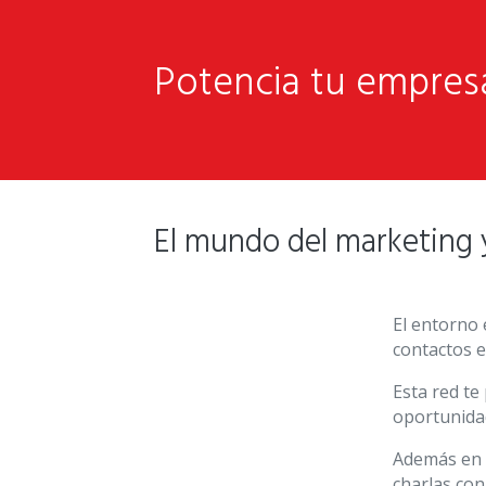
Potencia tu empresa
El mundo del marketing 
El entorno 
contactos e
Esta red te
oportunidad
Además en e
charlas con