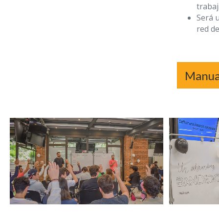
traba
Será u
red d
Manua