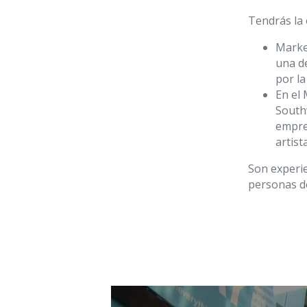
Tendrás la 
Marke
una d
por la
En el
Southw
empren
artist
Son experi
personas d