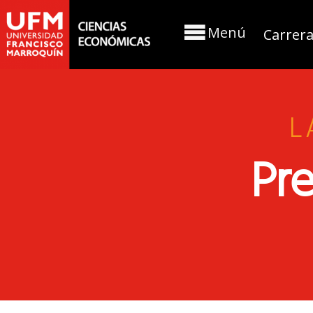
Menú
Carrer
L
Pre