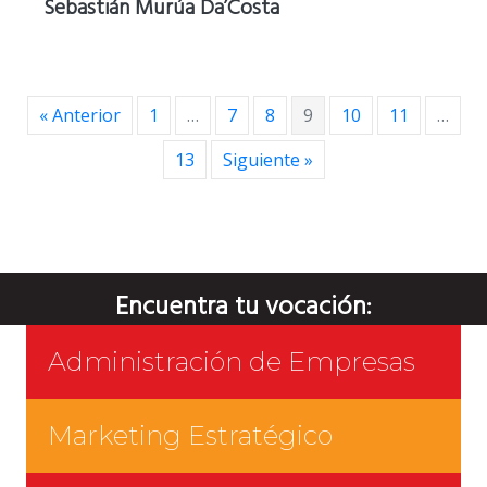
Sebastián Murúa Da’Costa
« Anterior
1
…
7
8
9
10
11
…
13
Siguiente »
Encuentra tu vocación:
Administración de Empresas
Marketing Estratégico