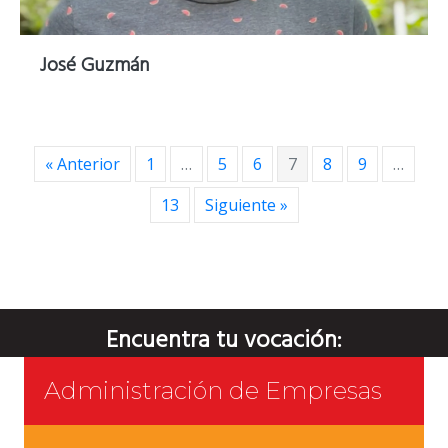
José Guzmán
« Anterior
1
…
5
6
7
8
9
…
13
Siguiente »
Encuentra tu vocación:
Administración de Empresas